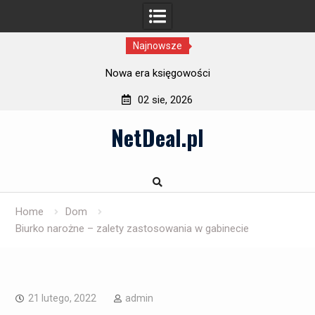
Najnowsze
Nowa era księgowości
02 sie, 2026
Skip
NetDeal.pl
to
content
Home
Dom
Biurko narożne – zalety zastosowania w gabinecie
21 lutego, 2022
admin