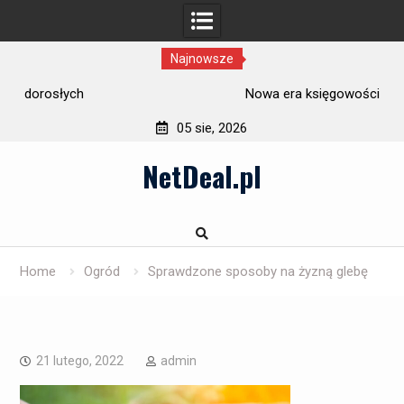
Najnowsze
Nowa era księgowości
05 sie, 2026
Skip
NetDeal.pl
to
content
Home
Ogród
Sprawdzone sposoby na żyzną glebę
21 lutego, 2022
admin