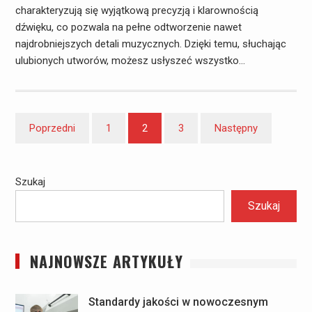
charakteryzują się wyjątkową precyzją i klarownością
dźwięku, co pozwala na pełne odtworzenie nawet
najdrobniejszych detali muzycznych. Dzięki temu, słuchając
ulubionych utworów, możesz usłyszeć wszystko…
Stronicowanie
Poprzedni
1
2
3
Następny
wpisów
Szukaj
Szukaj
NAJNOWSZE ARTYKUŁY
Standardy jakości w nowoczesnym