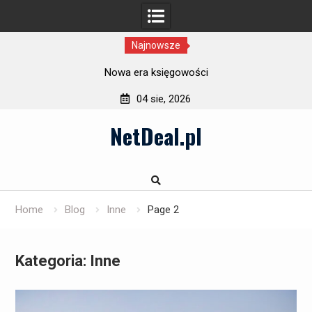
Najnowsze
Wielkie świętowanie w lekkim wydaniu
04 sie, 2026
Skip
NetDeal.pl
to
content
Home
Blog
Inne
Page 2
Kategoria:
Inne