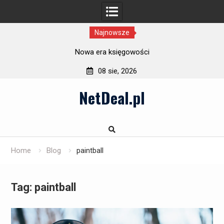
Najnowsze
Nowa era księgowości
08 sie, 2026
Skip
NetDeal.pl
to
content
Home
Blog
paintball
Tag:
paintball